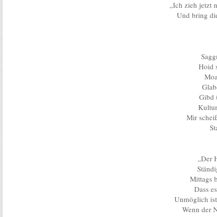
„Ich zieh jetzt
Und bring di
Saggr
Hoid s
Moa
Glab
Gibd 
Kultu
Mir schei
St
„Der H
Ständ
Mittags 
Dass es
Unmöglich ist
Wenn der N