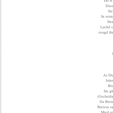
Do is
Dass
Sie
In sei
Str
Lachd s
zoagd ih
As Di
Juho
Bi
Sie g
(Gscheida
Da Breis
Breissn s
Mied 