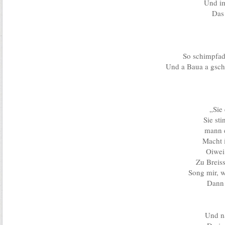
Und i
Das
So schimpfad
Und a Baua a gsche
„Sie
Sie st
mann e
Macht 
Oiwei
Zu Breis
Song mir, w
Dann 
Und n