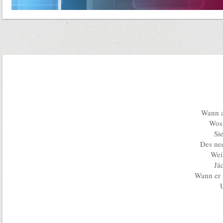
Wann a
Wos 
Si
Des ne
Weil
Jä
Wann er 