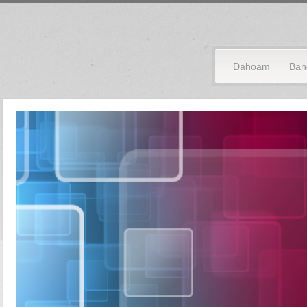
Dahoam
Bän