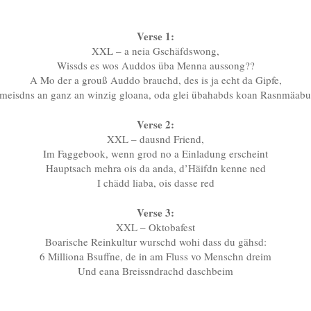
Verse 1:
XXL – a neia Gschäfdswong,
Wissds es wos Auddos üba Menna aussong??
A Mo der a grouß Auddo brauchd, des is ja echt da Gipfe,
meisdns an ganz an winzig gloana, oda glei übahabds koan Rasnmäabu
Verse 2:
XXL – dausnd Friend,
Im Faggebook, wenn grod no a Einladung erscheint
Hauptsach mehra ois da anda, d’Häifdn kenne ned
I chädd liaba, ois dasse red
Verse 3:
XXL – Oktobafest
Boarische Reinkultur wurschd wohi dass du gähsd:
6 Milliona Bsuffne, de in am Fluss vo Menschn dreim
Und eana Breissndrachd daschbeim