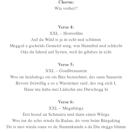
Chorus:
Wia vorher!!
Verse 4:
XXL – Horrorfilm
Auf da Wäid is ja in echt ned schlimm
Meggsd a gscheids Gemetzl seng, war Hannibal ned schlecht
Oda du fahrsd auf Syrien, weil do gibdses in echt
Verse 5:
XXL – Goußbrauarein
Wos sie heidsdogs ois ois Bier bezeichnet, des sann Sauarein
Bevore freiwillig a so a Warsteiner sauf, des sog eich I,
Haue ma liaba mei Lädschn ans Dieschegg hi
Verse 6:
XXL – Megabürga
Erst heasd an Schmatza und dann einen Würga
Wos isn do scho wieda fia Radau, do vorn beim Bürgaking
Do is moi wieda oana vo de Stammkundn a da Dia stegga blimm