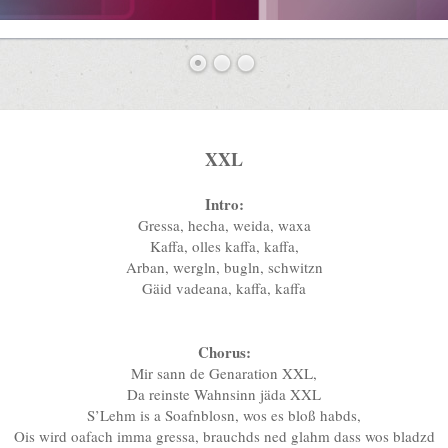
XXL
Intro:
Gressa, hecha, weida, waxa
Kaffa, olles kaffa, kaffa,
Arban, wergln, bugln, schwitzn
Gäid vadeana, kaffa, kaffa
Chorus:
Mir sann de Genaration XXL,
Da reinste Wahnsinn jäda XXL
S’Lehm is a Soafnblosn, wos es bloß habds,
Ois wird oafach imma gressa, brauchds ned glahm dass wos bladzd