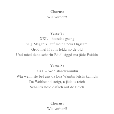
Chorus:
Wia vorher!!
Verse 7:
XXL – hossdas gseng
20g Megapixl auf meina neia Digicäm
Grod mei Frau is leida no de oid
Und mied dene scharfn Bäidl siggd ma jäde Foiddn
Verse 8:
XXL – Wohlstandswambn
Wia wenn sie bei uns oa koa Wambn leistn kanndn
Da Wohlstand steigt, a jäda is reich
Schauds hoid oafach auf de Beich
Chorus:
Wia vorher!!